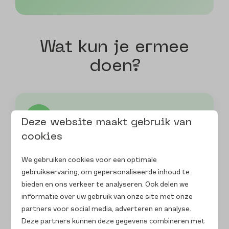
Wat kun je ermee
doen?
🎊
Deze website maakt gebruik van
cookies
Herken speciale momenten
automatisch
We gebruiken cookies voor een optimale
gebruikservaring, om gepersonaliseerde inhoud te
De studio leest opmerkingen, notities en
bieden en ons verkeer te analyseren. Ook delen we
antwoorden na reservering en haalt bijzondere
informatie over uw gebruik van onze site met onze
momenten eruit.
partners voor social media, adverteren en analyse.
Deze partners kunnen deze gegevens combineren met