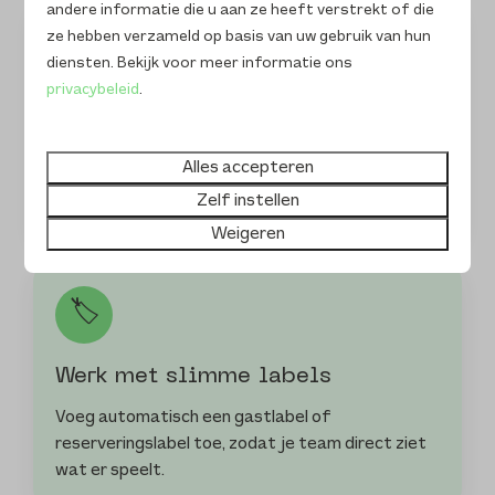
andere informatie die u aan ze heeft verstrekt of die
ze hebben verzameld op basis van uw gebruik van hun
🎁
diensten. Bekijk voor meer informatie ons
privacybeleid
.
Verras gasten op tijd
Laat automatisch een taak klaarzetten voor een
Alles accepteren
kaartje, attentie, flesje wijn of andere
Zelf instellen
verrassing.
Weigeren
🏷️
Werk met slimme labels
Voeg automatisch een gastlabel of
reserveringslabel toe, zodat je team direct ziet
wat er speelt.