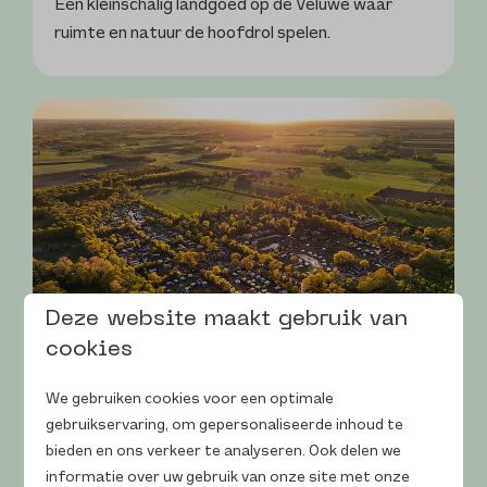
Een kleinschalig landgoed op de Veluwe waar
ruimte en natuur de hoofdrol spelen.
Deze website maakt gebruik van
cookies
Vakantiehoeve Si-Es-An
We gebruiken cookies voor een optimale
Al drie generaties lang is Si-Es-An een plek in het
gebruikservaring, om gepersonaliseerde inhoud te
Reestdal waar families thuiskomen.
bieden en ons verkeer te analyseren. Ook delen we
informatie over uw gebruik van onze site met onze