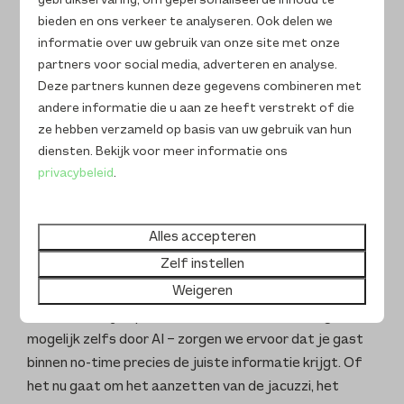
gebruikservaring, om gepersonaliseerde inhoud te
bieden en ons verkeer te analyseren. Ook delen we
informatie over uw gebruik van onze site met onze
partners voor social media, adverteren en analyse.
Deze partners kunnen deze gegevens combineren met
andere informatie die u aan ze heeft verstrekt of die
Stel, je gast is aangekomen en wil ontspannen in de
ze hebben verzameld op basis van uw gebruik van hun
jacuzzi. Dan zit hij of zij vast niet te wachten op een
diensten. Bekijk voor meer informatie ons
lange aankomstmail waarin gezocht moet worden naar
privacybeleid
.
de juiste instructies. Nee, je gast wil gewoon direct
weten hoe de jacuzzi werkt en optimaal gebruikt kan
worden.
Alles accepteren
Zelf instellen
We zijn daarom van mening dat we het makkelijk
Weigeren
moeten maken. Via WhatsApp kan je gast direct
contact met je opnemen. Met slimme technologie –
mogelijk zelfs door AI – zorgen we ervoor dat je gast
binnen no-time precies de juiste informatie krijgt. Of
het nu gaat om het aanzetten van de jacuzzi, het