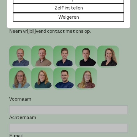
Slimmer werken.
Zelf instellen
Weigeren
Wij helpen je daarbij.
Neem vrijblijvend contact met ons op.
Voornaam
Achternaam
E-mail