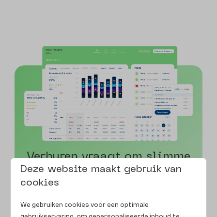
Verhuren vraagt om slimme
sturing
Deze website maakt gebruik van
cookies
Meer Leisure RMS is speciaal ontwikkeld voor
verhuurorganisaties met een divers woningaanbod.
We gebruiken cookies voor een optimale
Van karakteristieke villa tot compacte studio: wij
gebruikservaring, om gepersonaliseerde inhoud te