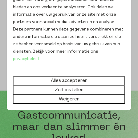
bieden dynamische prijsstrategieën die passen bij
bieden en ons verkeer te analyseren. Ook delen we
elk type woning én bij het boekgedrag van jouw
informatie over uw gebruik van onze site met onze
doelgroep: per nacht, weekend of midweek. Zo
partners voor social media, adverteren en analyse.
benut je de potentie van elke unieke accommodatie
Deze partners kunnen deze gegevens combineren met
optimaal.
andere informatie die u aan ze heeft verstrekt of die
ze hebben verzameld op basis van uw gebruik van hun
Ontdek meer
diensten. Bekijk voor meer informatie ons
privacybeleid
.
Alles accepteren
Zelf instellen
Weigeren
Gastcommunicatie,
maar dan slimmer én