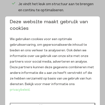
Je vindt het leuk om structuur aan te brengen
en continu te optimaliseren.
Deze website maakt gebruik van
Wat bieden wij?
cookies
Een enthousiast, hecht team dat samen knalt
én lol heeft.
We gebruiken cookies voor een optimale
gebruikservaring, om gepersonaliseerde inhoud te
Hybride werken: deels thuis, minimaal twee
bieden en ons verkeer te analyseren. Ook delen we
dagen per week op kantoor in Ermelo.
informatie over uw gebruik van onze site met onze
Een comfortabele werkplek, ook thuis: zit/sta-
partners voor social media, adverteren en analyse.
bureau, groot curved scherm en een MacBook
Deze partners kunnen deze gegevens combineren met
van de zaak.
andere informatie die u aan ze heeft verstrekt of die
ze hebben verzameld op basis van uw gebruik van hun
Veel vrijheid, verantwoordelijkheid en ruimte
diensten. Bekijk voor meer informatie ons
voor jouw ideeën.
privacybeleid
.
Een goed salaris (bespreekbaar) en volop
doorgroeimogelijkheden.