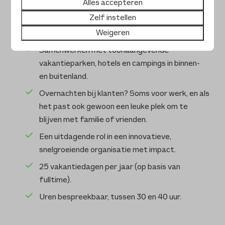
Alles accepteren
Natuurlijk zorgen we niet alleen goed voor je nu,
Zelf instellen
maar ook voor later, met een solide
Weigeren
pensioenregeling.
Samenwerken met toonaangevende
vakantieparken, hotels en campings in binnen-
en buitenland.
Overnachten bij klanten? Soms voor werk, en als
het past ook gewoon een leuke plek om te
blijven met familie of vrienden.
Een uitdagende rol in een innovatieve,
snelgroeiende organisatie met impact.
25 vakantiedagen per jaar (op basis van
fulltime).
Uren bespreekbaar, tussen 30 en 40 uur.