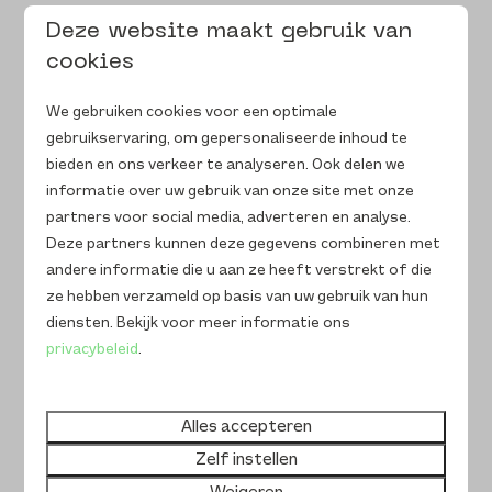
met onze partners.
Deze website maakt gebruik van
Affiniteit met systemen; ervaring met Booking
cookies
Experts en channel manager Qenner is een
grote pre (maar geen harde eis bij de start).
We gebruiken cookies voor een optimale
gebruikservaring, om gepersonaliseerde inhoud te
Een scherp oog voor online presentatie, content
bieden en ons verkeer te analyseren. Ook delen we
management en digitale branding.
informatie over uw gebruik van onze site met onze
Gezond eigenaarschap en scoringsdrang: je
partners voor social media, adverteren en analyse.
krijgt er energie van als de parken online
Deze partners kunnen deze gegevens combineren met
optimaal presteren.
andere informatie die u aan ze heeft verstrekt of die
ze hebben verzameld op basis van uw gebruik van hun
Een gestructureerde werkwijze; je bewaart
diensten. Bekijk voor meer informatie ons
makkelijk het overzicht en kunt snel schakelen
privacybeleid
.
tussen verschillende taken en locaties.
Alles accepteren
Wat bieden wij?
Zelf instellen