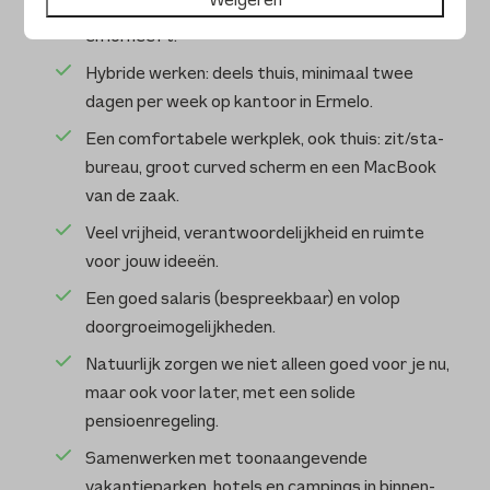
Weigeren
Een enthousiast, hecht team dat samen knalt
én lol heeft.
Hybride werken: deels thuis, minimaal twee
dagen per week op kantoor in Ermelo.
Een comfortabele werkplek, ook thuis: zit/sta-
bureau, groot curved scherm en een MacBook
van de zaak.
Veel vrijheid, verantwoordelijkheid en ruimte
voor jouw ideeën.
Een goed salaris (bespreekbaar) en volop
doorgroeimogelijkheden.
Natuurlijk zorgen we niet alleen goed voor je nu,
maar ook voor later, met een solide
pensioenregeling.
Samenwerken met toonaangevende
vakantieparken, hotels en campings in binnen-