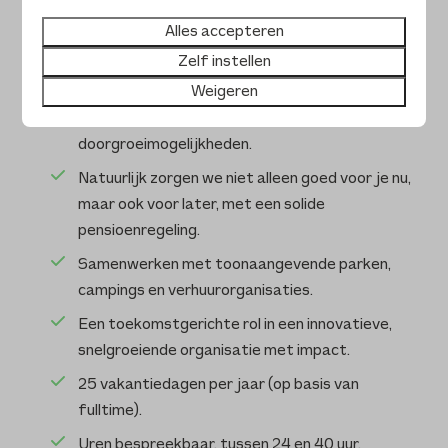
helemaal los.
Alles accepteren
Veel vrijheid, verantwoordelijkheid en ruimte
Zelf instellen
voor jouw ideeën.
Weigeren
Een goed salaris (bespreekbaar) en volop
doorgroeimogelijkheden.
Natuurlijk zorgen we niet alleen goed voor je nu,
maar ook voor later, met een solide
pensioenregeling.
Samenwerken met toonaangevende parken,
campings en verhuurorganisaties.
Een toekomstgerichte rol in een innovatieve,
snelgroeiende organisatie met impact.
25 vakantiedagen per jaar (op basis van
fulltime).
Uren bespreekbaar, tussen 24 en 40 uur.