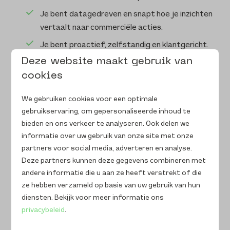
Je bent datagedreven en snapt hoe je inzichten
vertaalt naar commerciële acties.
Je bent proactief, zelfstandig en klantgericht.
Deze website maakt gebruik van
Je krijgt energie van groei en hebt zin om samen
cookies
iets moois op te bouwen.
We gebruiken cookies voor een optimale
Wat bieden wij?
gebruikservaring, om gepersonaliseerde inhoud te
Een enthousiast, hecht team dat samen knalt
bieden en ons verkeer te analyseren. Ook delen we
informatie over uw gebruik van onze site met onze
én lol heeft.
partners voor social media, adverteren en analyse.
Hybride werken: deels thuis, minimaal twee
Deze partners kunnen deze gegevens combineren met
dagen per week op kantoor in Ermelo.
andere informatie die u aan ze heeft verstrekt of die
Een comfortabele werkplek, ook thuis: zit/sta-
ze hebben verzameld op basis van uw gebruik van hun
diensten. Bekijk voor meer informatie ons
bureau, groot curved scherm en een MacBook
privacybeleid
.
van de zaak.
Toegang tot een bak aan data — jij kunt