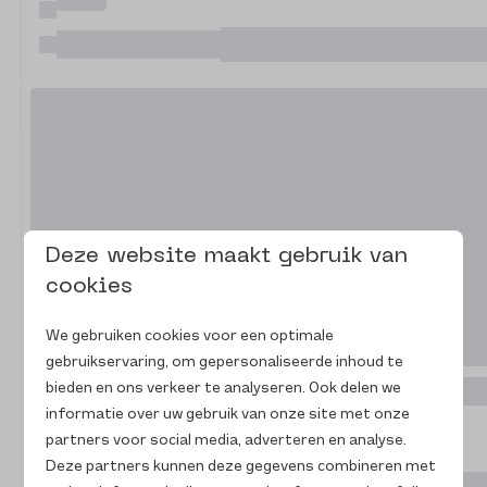
Swings
9,1 · 34 beoordelingen
Deze website maakt gebruik van
cookies
We gebruiken cookies voor een optimale
gebruikservaring, om gepersonaliseerde inhoud te
Forest Edge Cottage
bieden en ons verkeer te analyseren. Ook delen we
informatie over uw gebruik van onze site met onze
6
4
partners voor social media, adverteren en analyse.
Deze partners kunnen deze gegevens combineren met
A cozy cottage by the forest edge with veranda and firepl